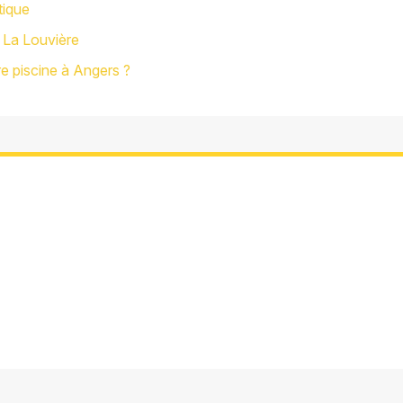
tique
à La Louvière
re piscine à Angers ?